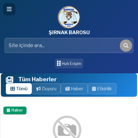
ŞIRNAK BAROSU
Site içinde ara
Ara
Hızlı Erişim
Tüm Haberler
Tümü
Duyuru
Haber
Etkinlik
Haber