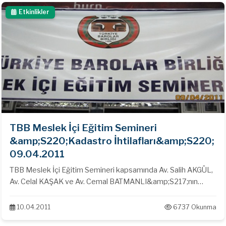
Etkinlikler
TBB Meslek İçi Eğitim Semineri
&amp;S220;Kadastro İhtilafları&amp;S220;
09.04.2011
TBB Meslek İçi Eğitim Semineri kapsamında Av. Salih AKGÜL,
Av. Celal KAŞAK ve Av. Cemal BATMANLI&amp;S217;nın
sunumlarıyla &amp;S220;KADASTRO
İHTİLAFLARI&amp;S220; Konulu Seminer
10.04.2011
6737 Okunma