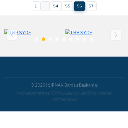
1
…
54
55
56
57
© 2026 | ŞIRNAK Barosu Başkanlığı
Web sitesi hizmeti Türkiye Barolar Birliği tarafından
verilmektedir.