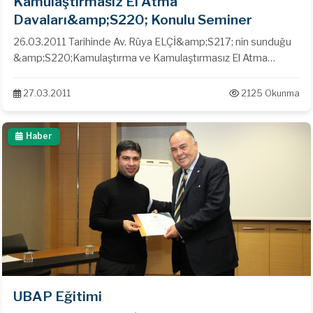
Kamulaştırmasız El Atma
Davaları&amp;S220; Konulu Seminer
26.03.2011 Tarihinde Av. Rüya ELÇİ&amp;S217; nin sunduğu
&amp;S220;Kamulaştırma ve Kamulaştırmasız El Atma
Davaları&amp;S220; konulu Seminer
27.03.2011
2125 Okunma
Haber
UBAP Eğitimi