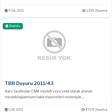
9.06.2011
2319 Okunma
Duyuru
TBB Duyuru 2011/43
Baro tarafından CMK müdafi veya vekil olarak atanan
meslektaşlarımızın haklı mazeretleri nedeniyle
görevlendirilmesine ilişkin yazıya dayanarak bir başka
meslektaşına yetki vermesi
1.06.2011
4709 Okunma