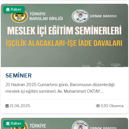
Haber
SEMİNER
21 Haziran 2025 Cumartesi günü, Baromuzun düzenlediği
meslek içi eğitim semineri, Av. Muhammet OKTAY
moderatörlüğünde, Emekli Hakim İbrahim Halil ŞUA tarafından
verildi. Baromuz Av. Tahir ELÇİ Konferans Salonunda
21.06.2025
530 Okunma
düzenlenen "İşçilik Alacakları-İşe İade Davaları" konulu
seminere meslektaşlarımız katılım sağlamıştır.
Haber