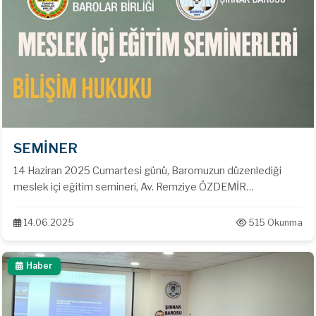
SEMİNER
14 Haziran 2025 Cumartesi günü, Baromuzun düzenlediği
meslek içi eğitim semineri, Av. Remziye ÖZDEMİR
moderatörlüğünde, TOBB ETÜ Üniversitesinden Prof. Dr.
Olgun DEĞİRMENCİ tarafından verildi. Baromuz Av. Tahir ELÇİ
14.06.2025
515 Okunma
Konferans Salonunda düzenlenen "Bilişim Hukuku" konulu
seminere meslektaşlarımız katılım sağlamıştır.
Haber