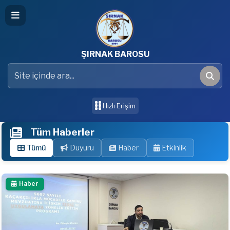
ŞIRNAK BAROSU
Site içinde ara
Ara
Hızlı Erişim
Tüm Haberler
Tümü
Duyuru
Haber
Etkinlik
Haber