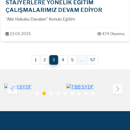
STAJYERLERE YÖNELİK EĞİTİM
ÇALIŞMALARIMIZ DEVAM EDİYOR
"Aile Hukuku Davaları" Konulu Eğitim
23.05.2025
474 Okunma
1
2
3
4
5
…
57