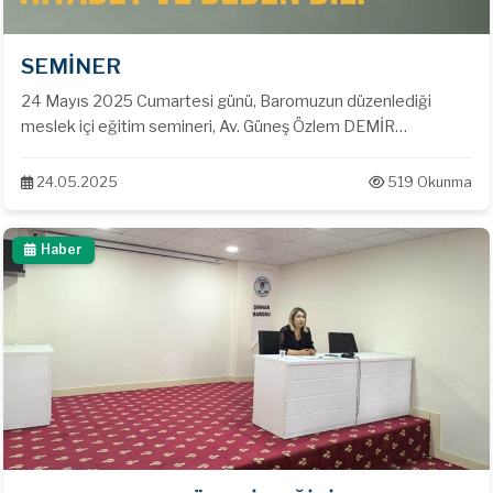
SEMİNER
24 Mayıs 2025 Cumartesi günü, Baromuzun düzenlediği
meslek içi eğitim semineri, Av. Güneş Özlem DEMİR
moderatörlüğünde, Ankara Barosu Üyesi Av. Erdem EREN
tarafından verildi. Cizre Belediyesi Konferans Salonunda
24.05.2025
519 Okunma
düzenlenen "Hitabet ve Beden Dili" konulu seminere
meslektaşlarımız katılım sağlamıştır.
Haber