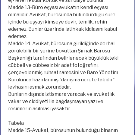
e)-Yeteri kadar koltuk ve sandalye bulunur.
Madde 13-Büro eşyası avukatın kendi eşyası
olmalıdır. Avukat, bürosunda bulundurduğu süre
içinde bu eşyayı kimseye devir, temlik, rehin
edemez. Bunlar üzerinde istihkak iddiasını kabul
edemez.
Madde 14-Avukat, bürosuna girildiğinde derhal
görülebilir bir yerine boyuttan Şırnak Barosu
Başkanlığı tarafından belirlenecek büyüklükteki
cübbeli ve cübbesiz bir adet fotoğrafını,
çerçevelenmiş ruhsatnamesini ve Baro Yönetim
Kurulunca hazırlanmış "danışma ücrete tabidir"
levhasını asmak zorundadır.
Bunların dışında istismara varacak ve avukatlık
vakar ve ciddiyeti ile bağdaşmayan yazı ve
resimlerin asılması yasaktır.
Tabela
Madde 15-Avukat, bürosunun bulunduğu binanın