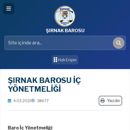
ŞIRNAK BAROSU
Site içinde ara
Ara
Hızlı Erişim
ŞIRNAK BAROSU İÇ
YÖNETMELİĞİ
Yazdır
4.03.2011
18677
Baro İç Yönetmeliği