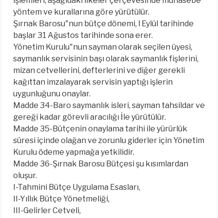
işlemleri, aşağıdaki ilkeler çerçevesinde muhasebe
yöntem ve kurallarına göre yürütülür.
Şırnak Barosu"nun bütçe dönemi, l Eylül tarihinde
başlar 31 Ağustos tarihinde sona erer.
Yönetim Kurulu"nun sayman olarak seçilen üyesi,
saymanlık servisinin başı olarak saymanlık fişlerini,
mizan cetvellerini, defterlerini ve diğer gerekli
kağıttan imzalayarak servisin yaptığı işlerin
uygunluğunu onaylar.
Madde 34-Baro saymanlık isleri, sayman tahsildar ve
gereği kadar görevli aracılığı İle yürütülür.
Madde 35-Bütçenin onaylama tarihi ile yürürlük
süresi içinde olağan ve zorunlu giderler için Yönetim
Kurulu ödeme yapmağa yetkilidir.
Madde 36-Şırnak Barosu Bütçesi şu kısımlardan
oluşur.
I-Tahmini Bütçe Uygulama Esasları,
II-Yıllık Bütçe Yönetmeliği,
III-Gelirler Cetveli,